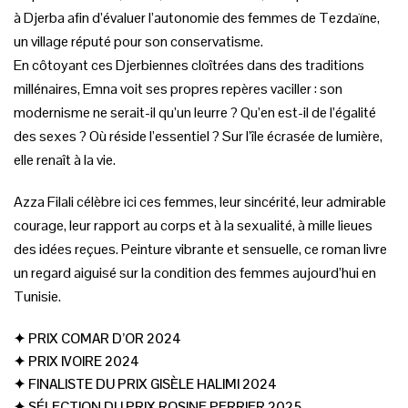
à Djerba afin d’évaluer l’autonomie des femmes de Tezdaïne,
un village réputé pour son conservatisme.
En côtoyant ces Djerbiennes cloîtrées dans des traditions
millénaires, Emna voit ses propres repères vaciller : son
modernisme ne serait-il qu’un leurre ? Qu’en est-il de l’égalité
des sexes ? Où réside l’essentiel ? Sur l’île écrasée de lumière,
elle renaît à la vie.
Azza Filali célèbre ici ces femmes, leur sincérité, leur admirable
courage, leur rapport au corps et à la sexualité, à mille lieues
des idées reçues. Peinture vibrante et sensuelle, ce roman livre
un regard aiguisé sur la condition des femmes aujourd’hui en
Tunisie.
✦ PRIX COMAR D’OR 2024
✦ PRIX IVOIRE 2024
✦ FINALISTE DU PRIX GISÈLE HALIMI 2024
✦
SÉLECTION DU PRIX ROSINE PERRIER 2025