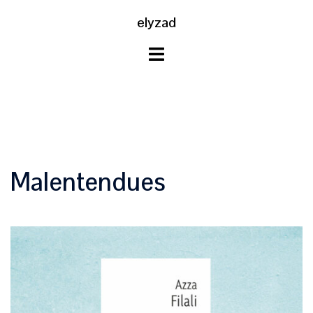
Aller
elyzad
au
contenu
Malentendues