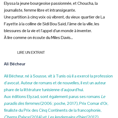
Elyssa la jeune bourgeoise passionnée, et Choucha, la
journaliste, femme libre et intransigeante.
Une partition à cinq voix où vibrent, du vieux quartier de La
Fayette à la colline de Sidi Bou Saïd, l’âme de la ville, les
blessures de la vie et l’appel d’un monde à inventer.
À lire comme on écoute du Miles Davis…
LIRE UN EXTRAIT
Ali Bécheur
Ali Bécheur, né à Sousse, vit à Tunis où il a exercé la profession
d’avocat. Auteur de romans et de nouvelles, il est un auteur
phare de la littérature tunisienne d’aujourd’hui.
Aux éditions Elyzad, sont également parus ses romans
Le
paradis des femmes
(2006 ; poche, 2017), Prix Comar d’Or,
finaliste du Prix des Cinq Continents de la francophonie,
Chems Palace
(2014) et
Les lendemains d’hier
(2017).