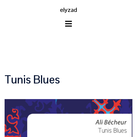
Aller
elyzad
au
contenu
Tunis Blues