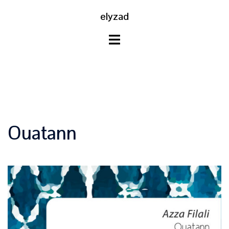
Aller
elyzad
au
contenu
Ouatann