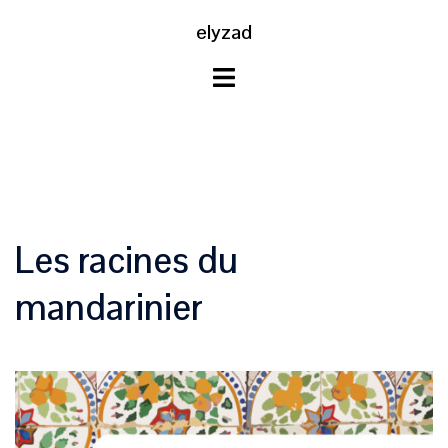
Aller
elyzad
au
contenu
Les racines du
mandarinier