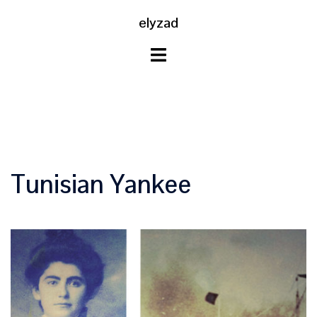
Aller
elyzad
au
contenu
Tunisian Yankee