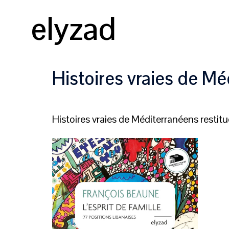
Aller
elyzad
au
contenu
Histoires vraies de Mé
Histoires vraies de Méditerranéens restit